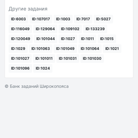
Другие задания
ID:6003
ID:107017
ID:1003
ID:7017
ID:5027
ID:116049
ID:129064
ID:109102
ID:133239
ID:120049
ID:101044
ID:1027
ID:1011
ID:1015
ID:1029
ID:101063
ID:101049
ID:101064
ID:1021
ID:101027
ID:101011
ID:101031
ID:101030
ID:101096
ID:1024
© Банк заданий Широкопояса