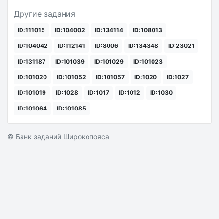
Другие задания
ID:111015
ID:104002
ID:134114
ID:108013
ID:104042
ID:112141
ID:8006
ID:134348
ID:23021
ID:131187
ID:101039
ID:101029
ID:101023
ID:101020
ID:101052
ID:101057
ID:1020
ID:1027
ID:101019
ID:1028
ID:1017
ID:1012
ID:1030
ID:101064
ID:101085
© Банк заданий Широкопояса