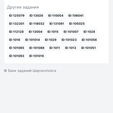
Другие задания
ID:125079
ID:13026
ID:110054
ID:106041
ID:132301
ID:118032
ID:131091
ID:105025
ID:112128
ID:13004
ID:1015
ID:101007
ID:1028
ID:1016
ID:101014
ID:1029
ID:101023
ID:101056
ID:101085
ID:101088
ID:1011
ID:1013
ID:101051
ID:101093
ID:101019
© Банк заданий Широкопояса