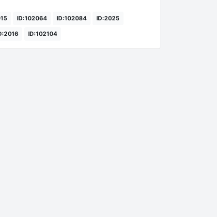
015
ID:102064
ID:102084
ID:2025
D:2016
ID:102104