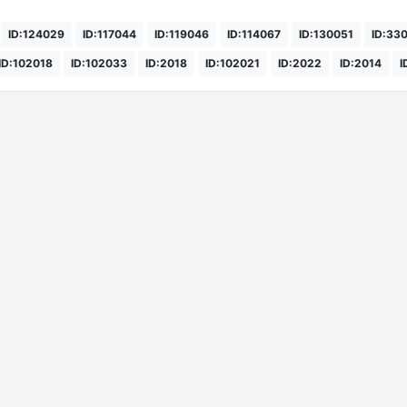
ID:124029
ID:117044
ID:119046
ID:114067
ID:130051
ID:33
ID:102018
ID:102033
ID:2018
ID:102021
ID:2022
ID:2014
I