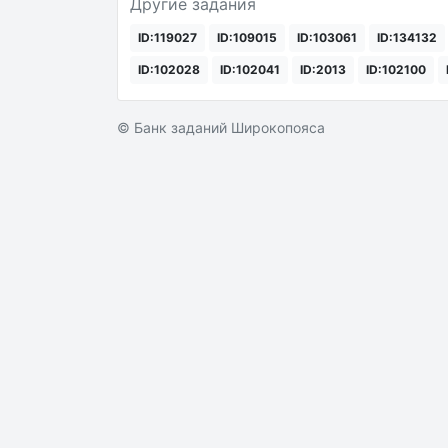
Другие задания
ID:119027
ID:109015
ID:103061
ID:134132
ID:102028
ID:102041
ID:2013
ID:102100
© Банк заданий Широкопояса