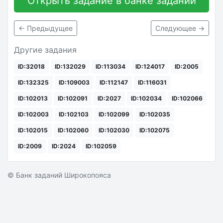
Открыть задание в банке заданий
← Предыдущее
Следующее →
Другие задания
ID:32018
ID:132029
ID:113034
ID:124017
ID:2005
ID:132325
ID:109003
ID:112147
ID:116031
ID:102013
ID:102091
ID:2027
ID:102034
ID:102066
ID:102003
ID:102103
ID:102099
ID:102035
ID:102015
ID:102060
ID:102030
ID:102075
ID:2009
ID:2024
ID:102059
© Банк заданий Широкопояса