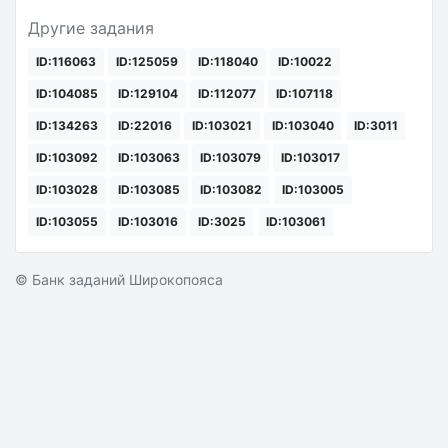
Другие задания
ID:116063
ID:125059
ID:118040
ID:10022
ID:104085
ID:129104
ID:112077
ID:107118
ID:134263
ID:22016
ID:103021
ID:103040
ID:3011
ID:103092
ID:103063
ID:103079
ID:103017
ID:103028
ID:103085
ID:103082
ID:103005
ID:103055
ID:103016
ID:3025
ID:103061
© Банк заданий Широкопояса