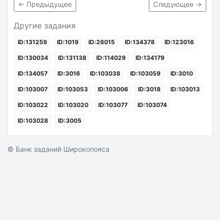
← Предыдущее
Следующее →
Другие задания
ID:131259
ID:1019
ID:26015
ID:134378
ID:123016
ID:130034
ID:131138
ID:114029
ID:134179
ID:134057
ID:3016
ID:103038
ID:103059
ID:3010
ID:103007
ID:103053
ID:103006
ID:3018
ID:103013
ID:103022
ID:103020
ID:103077
ID:103074
ID:103028
ID:3005
© Банк заданий Широкопояса