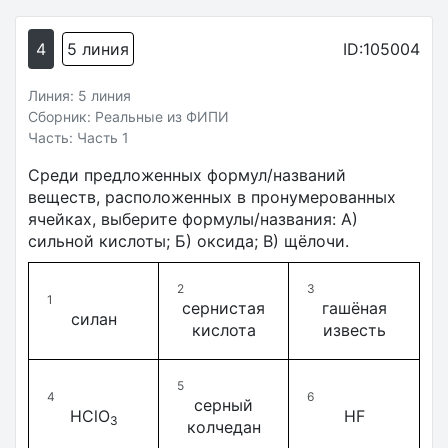
4
5 линия
ID:105004
Линия: 5 линия
Сборник: Реальные из ФИПИ
Часть: Часть 1
Среди предложенных формул/названий
веществ, расположенных в пронумерованных
ячейках, выберите формулы/названия: А)
сильной кислоты; Б) оксида; В) щёлочи.
2
3
1
сернистая
гашёная
силан
кислота
известь
5
4
6
серный
HClO
HF
3
колчедан