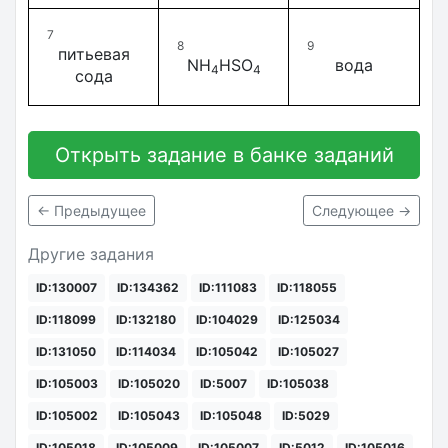
7
8
9
питьевая
NH
HSO
вода
4
4
сода
Открыть задание в банке заданий
← Предыдущее
Следующее →
Другие задания
ID:130007
ID:134362
ID:111083
ID:118055
ID:118099
ID:132180
ID:104029
ID:125034
ID:131050
ID:114034
ID:105042
ID:105027
ID:105003
ID:105020
ID:5007
ID:105038
ID:105002
ID:105043
ID:105048
ID:5029
ID:105018
ID:105009
ID:105007
ID:5012
ID:105016