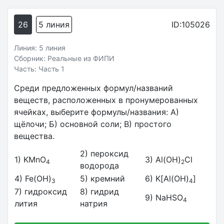
26
5 линия
ID:105026
Линия: 5 линия
Сборник: Реальные из ФИПИ
Часть: Часть 1
Среди предложенных формул/названий
веществ, расположенных в пронумерованных
ячейках, выберите формулы/названия: А)
щёлочи; Б) основной соли; В) простого
вещества.
2) пероксид
1) KMnO
3) Al(OH)
Cl
4
2
водорода
4) Fe(OH)
5) кремний
6) K[Al(OH)
]
3
4
7) гидроксид
8) гидрид
9) NaHSO
4
лития
натрия