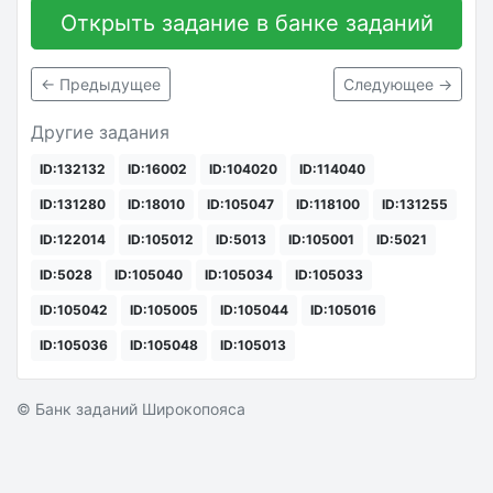
Открыть задание в банке заданий
← Предыдущее
Следующее →
Другие задания
ID:132132
ID:16002
ID:104020
ID:114040
ID:131280
ID:18010
ID:105047
ID:118100
ID:131255
ID:122014
ID:105012
ID:5013
ID:105001
ID:5021
ID:5028
ID:105040
ID:105034
ID:105033
ID:105042
ID:105005
ID:105044
ID:105016
ID:105036
ID:105048
ID:105013
© Банк заданий Широкопояса