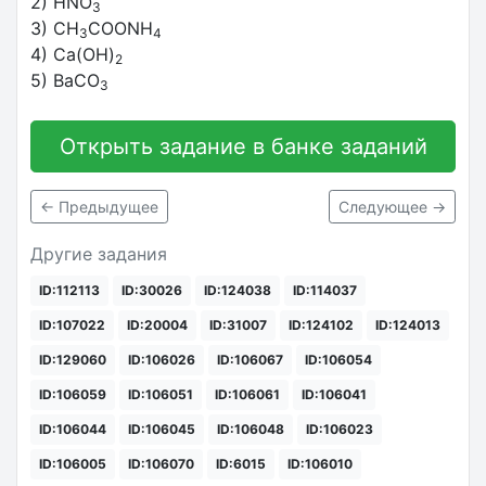
2) HNO
3
3) CH
COONH
3
4
4) Ca(OH)
2
5) BaCO
3
Открыть задание в банке заданий
← Предыдущее
Следующее →
Другие задания
ID:112113
ID:30026
ID:124038
ID:114037
ID:107022
ID:20004
ID:31007
ID:124102
ID:124013
ID:129060
ID:106026
ID:106067
ID:106054
ID:106059
ID:106051
ID:106061
ID:106041
ID:106044
ID:106045
ID:106048
ID:106023
ID:106005
ID:106070
ID:6015
ID:106010