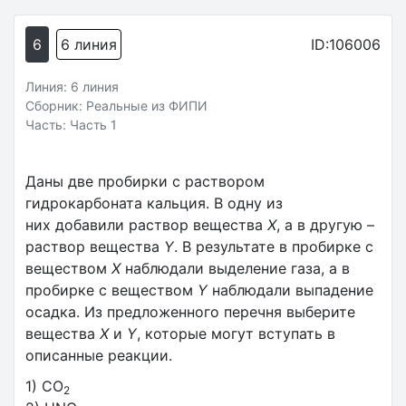
6
6 линия
ID:106006
Линия: 6 линия
Сборник: Реальные из ФИПИ
Часть: Часть 1
Даны две пробирки с раствором
гидрокарбоната кальция. В одну из
них добавили раствор вещества
X
, а в другую –
раствор вещества
Y
. В результате в пробирке с
веществом
Х
наблюдали выделение газа, а в
пробирке с веществом
Y
наблюдали выпадение
осадка. Из предложенного перечня выберите
вещества
X
и
Y
, которые могут вступать в
описанные реакции.
1) CO
2