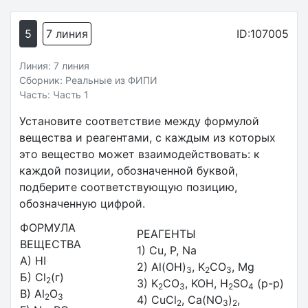
5
7 линия
ID:107005
Линия: 7 линия
Сборник: Реальные из ФИПИ
Часть: Часть 1
Установите соответствие между формулой
вещества и реагентами, с каждым из которых
это вещество может взаимодействовать: к
каждой позиции, обозначенной буквой,
подберите соответствующую позицию,
обозначенную цифрой.
ФОРМУЛА
РЕАГЕНТЫ
ВЕЩЕСТВА
1) Cu, P, Na
А) HI
2) Al(OH)
, K
CO
, Mg
3
2
3
Б) Cl
(г)
2
3) K
CO
, KOH, H
SO
(p-p)
2
3
2
4
В) Al
O
2
3
4) CuCl
, Ca(NO
)
,
2
3
2