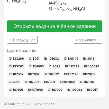
Г) Na
PO
3
4
Al
(SO
)
2
4
3
5) HNO
, N
, NH
Cl
3
2
4
Открыть задание в банке заданий
← Предыдущее
Следующее →
Другие задания
ID:133266
ID:5011
ID:101032
ID:130149
ID:3015
ID:133262
ID:124063
ID:8023
ID:112138
ID:104024
ID:107067
ID:7002
ID:107072
ID:107126
ID:7026
ID:7021
ID:107007
ID:7001
ID:107040
ID:107015
ID:107106
ID:107049
ID:107009
ID:107063
ID:7017
© Банк заданий Широкопояса