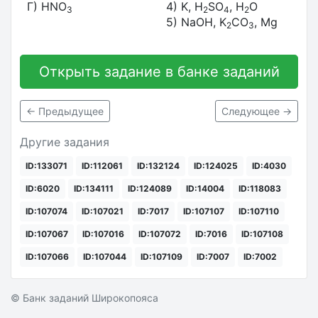
Г) HNO
4) K, H
SO
, H
O
3
2
4
2
5) NaOH, K
CO
, Mg
2
3
Открыть задание в банке заданий
← Предыдущее
Следующее →
Другие задания
ID:133071
ID:112061
ID:132124
ID:124025
ID:4030
ID:6020
ID:134111
ID:124089
ID:14004
ID:118083
ID:107074
ID:107021
ID:7017
ID:107107
ID:107110
ID:107067
ID:107016
ID:107072
ID:7016
ID:107108
ID:107066
ID:107044
ID:107109
ID:7007
ID:7002
© Банк заданий Широкопояса