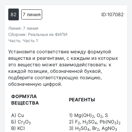
82
7 линия
ID:107082
Линия: 7 линия
Сборник: Реальные из ФИПИ
Часть: Часть 1
Установите соответствие между формулой
вещества и реагентами, с каждым из которых
это вещество может взаимодействовать: к
каждой позиции, обозначенной буквой,
подберите соответствующую позицию,
обозначенную цифрой.
ФОРМУЛА
РЕАГЕНТЫ
ВЕЩЕСТВА
A) Cu
1) Mg(OH)
, O
, S
2
2
Б) Cr
O
2) F
, H
SO
, Pb(NO
)
2
3
2
2
4
3
2
В) KCl
3) H
SO
, Br
, AgNO
2
4
2
3