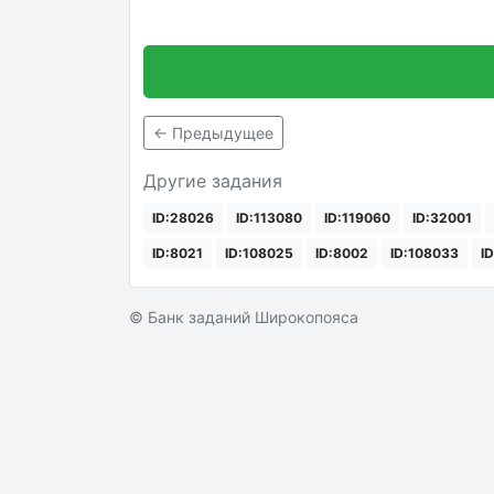
← Предыдущее
Другие задания
ID:28026
ID:113080
ID:119060
ID:32001
ID:8021
ID:108025
ID:8002
ID:108033
I
© Банк заданий Широкопояса