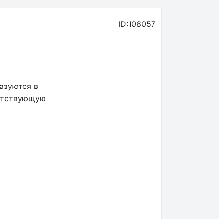
ID:108057
азуются в
ветствующую