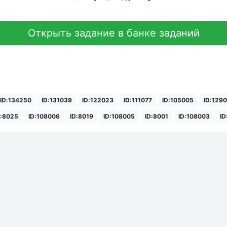
Открыть задание в банке заданий
ID:134250
ID:131039
ID:122023
ID:111077
ID:105005
ID:129
D:8025
ID:108006
ID:8019
ID:108005
ID:8001
ID:108003
ID