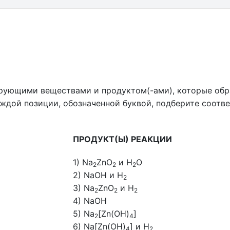
рующими веществами и продуктом(-ами), которые обр
каждой позиции, обозначенной буквой, подберите соот
ПРОДУКТ(Ы) РЕАКЦИИ
1) Na
ZnO
и H
O
2
2
2
2) NaOH и H
2
3) Na
ZnO
и H
2
2
2
4) NaOH
5) Na
[Zn(OH)
]
2
4
6) Na[Zn(OH)
] и H
4
2