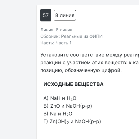
57
8 линия
Линия: 8 линия
Сборник: Реальные из ФИПИ
Часть: Часть 1
Установите соответствие между реаги
реакции с участием этих веществ: к 
позицию, обозначенную цифрой.
ИСХОДНЫЕ ВЕЩЕСТВА
А) NaH и H
O
2
Б) ZnO и NaOH(р-р)
В) Na и H
O
2
Г) Zn(OH)
и NaOH(р-р)
2