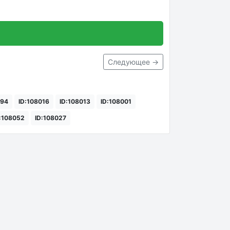
Следующее →
094
ID:108016
ID:108013
ID:108001
:108052
ID:108027