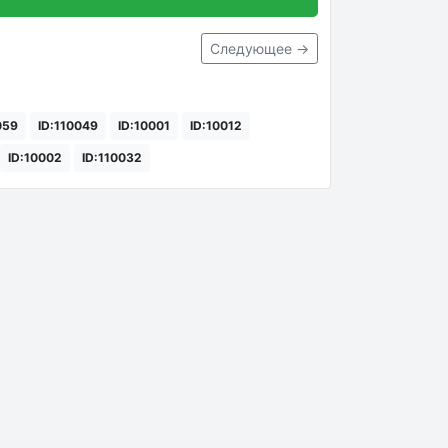
Следующее →
059
ID:110049
ID:10001
ID:10012
ID:10002
ID:110032