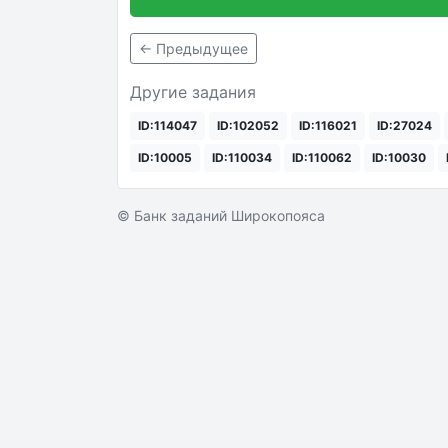
← Предыдущее
Другие задания
ID:114047
ID:102052
ID:116021
ID:27024
ID:10005
ID:110034
ID:110062
ID:10030
© Банк заданий Широкопояса