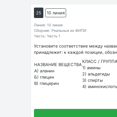
25
10 линия
Линия: 10 линия
Сборник: Реальные из ФИПИ
Часть: Часть 1
Установите соответствие между назван
принадлежит: к каждой позиции, обоз
КЛАСС / ГРУП
НАЗВАНИЕ ВЕЩЕСТВА
1) амины
А) аланин
2) альдегиды
Б) глицин
3) спирты
В) глицерин
4) аминокислот