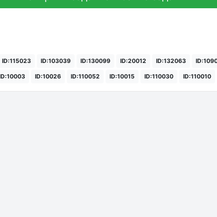
ID:115023
ID:103039
ID:130099
ID:20012
ID:132063
ID:109
ID:10003
ID:10026
ID:110052
ID:10015
ID:110030
ID:110010