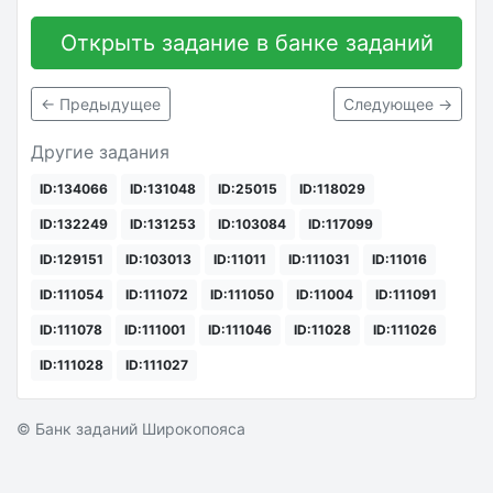
Открыть задание в банке заданий
← Предыдущее
Следующее →
Другие задания
ID:134066
ID:131048
ID:25015
ID:118029
ID:132249
ID:131253
ID:103084
ID:117099
ID:129151
ID:103013
ID:11011
ID:111031
ID:11016
ID:111054
ID:111072
ID:111050
ID:11004
ID:111091
ID:111078
ID:111001
ID:111046
ID:11028
ID:111026
ID:111028
ID:111027
© Банк заданий Широкопояса