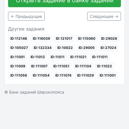
Открыть задание в банке заданий
← Предыдущее
Следующее →
Другие задания
ID:112146
ID:116039
ID:121017
ID:115060
ID:29026
ID:105027
ID:132334
ID:10022
ID:29005
ID:27024
ID:11001
ID:11012
ID:11011
ID:111021
ID:111011
ID:11009
ID:111007
ID:111051
ID:111104
ID:11022
ID:111056
ID:111054
ID:111074
ID:111029
ID:111001
© Банк заданий Широкопояса