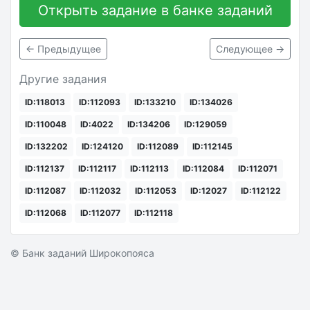
Открыть задание в банке заданий
← Предыдущее
Следующее →
Другие задания
ID:118013
ID:112093
ID:133210
ID:134026
ID:110048
ID:4022
ID:134206
ID:129059
ID:132202
ID:124120
ID:112089
ID:112145
ID:112137
ID:112117
ID:112113
ID:112084
ID:112071
ID:112087
ID:112032
ID:112053
ID:12027
ID:112122
ID:112068
ID:112077
ID:112118
© Банк заданий Широкопояса