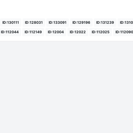
ID:130111
ID:128031
ID:133091
ID:129196
ID:131239
ID:131
ID:112044
ID:112149
ID:12004
ID:12022
ID:112025
ID:11209