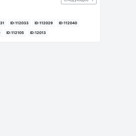
031
ID:112033
ID:112029
ID:112040
0
ID:112105
ID:12013