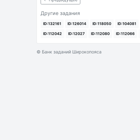
Другие задания
ID:132161
ID:126014
ID:118050
ID:104081
ID:112042
ID:12027
ID:112080
ID:112066
© Банк заданий Широкопояса