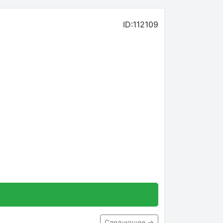
ID:112109
Следующее →