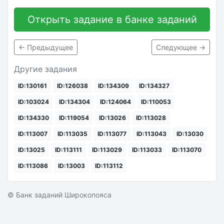
Открыть задание в банке заданий
← Предыдущее
Следующее →
Другие задания
ID:130161
ID:126038
ID:134309
ID:134327
ID:103024
ID:134304
ID:124064
ID:110053
ID:134330
ID:119054
ID:13026
ID:113028
ID:113007
ID:113035
ID:113077
ID:113043
ID:13030
ID:13025
ID:113111
ID:113029
ID:113033
ID:113070
ID:113086
ID:13003
ID:113112
© Банк заданий Широкопояса