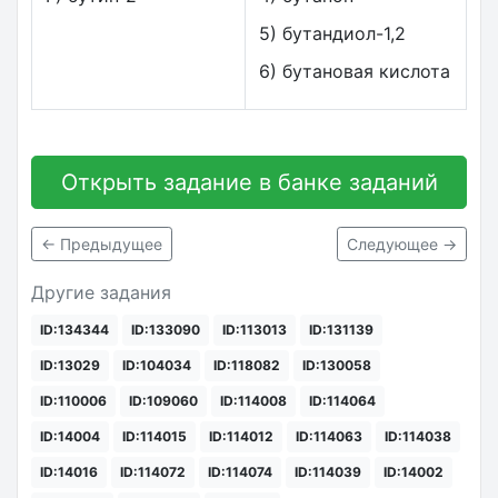
5) бутандиол-1,2
6) бутановая кислота
Открыть задание в банке заданий
← Предыдущее
Следующее →
Другие задания
ID:134344
ID:133090
ID:113013
ID:131139
ID:13029
ID:104034
ID:118082
ID:130058
ID:110006
ID:109060
ID:114008
ID:114064
ID:14004
ID:114015
ID:114012
ID:114063
ID:114038
ID:14016
ID:114072
ID:114074
ID:114039
ID:14002