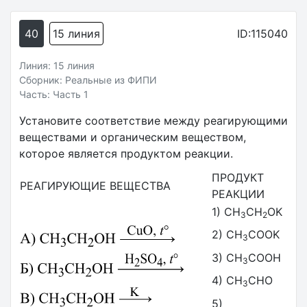
40
15 линия
ID:115040
Линия: 15 линия
Сборник: Реальные из ФИПИ
Часть: Часть 1
Установите соответствие между реагирующими
веществами и органическим веществом,
которое является продуктом реакции.
ПРОДУКТ
РЕАГИРУЮЩИЕ ВЕЩЕСТВА
РЕАКЦИИ
1) CH
CH
OK
3
2
2) CH
COOK
3
3) CH
COOH
3
4) CH
CHO
3
5)