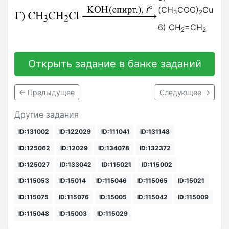
(CH
COO)
Cu
3
2
6) CH
=CH
2
2
Открыть задание в банке заданий
← Предыдущее
Следующее →
Другие задания
ID:131002
ID:122029
ID:111041
ID:131148
ID:125062
ID:12029
ID:134078
ID:132372
ID:125027
ID:133042
ID:115021
ID:115002
ID:115053
ID:15014
ID:115046
ID:115065
ID:15021
ID:115075
ID:115076
ID:15005
ID:115042
ID:115009
ID:115048
ID:15003
ID:115029