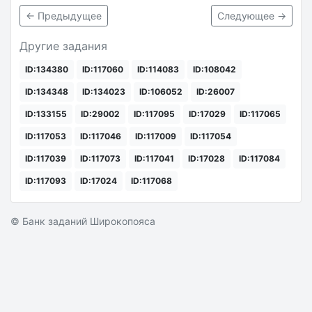
← Предыдущее
Следующее →
Другие задания
ID:134380
ID:117060
ID:114083
ID:108042
ID:134348
ID:134023
ID:106052
ID:26007
ID:133155
ID:29002
ID:117095
ID:17029
ID:117065
ID:117053
ID:117046
ID:117009
ID:117054
ID:117039
ID:117073
ID:117041
ID:17028
ID:117084
ID:117093
ID:17024
ID:117068
© Банк заданий Широкопояса