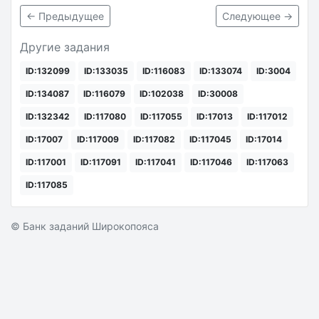
← Предыдущее
Следующее →
Другие задания
ID:132099
ID:133035
ID:116083
ID:133074
ID:3004
ID:134087
ID:116079
ID:102038
ID:30008
ID:132342
ID:117080
ID:117055
ID:17013
ID:117012
ID:17007
ID:117009
ID:117082
ID:117045
ID:17014
ID:117001
ID:117091
ID:117041
ID:117046
ID:117063
ID:117085
© Банк заданий Широкопояса