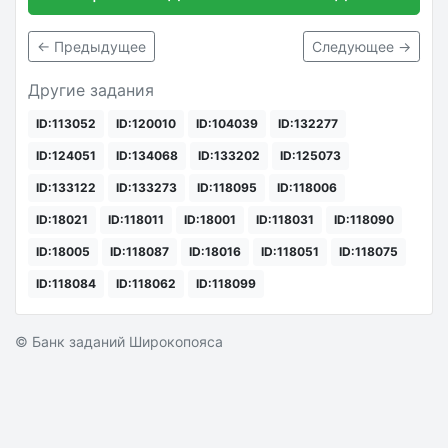
← Предыдущее
Следующее →
Другие задания
ID:113052
ID:120010
ID:104039
ID:132277
ID:124051
ID:134068
ID:133202
ID:125073
ID:133122
ID:133273
ID:118095
ID:118006
ID:18021
ID:118011
ID:18001
ID:118031
ID:118090
ID:18005
ID:118087
ID:18016
ID:118051
ID:118075
ID:118084
ID:118062
ID:118099
© Банк заданий Широкопояса