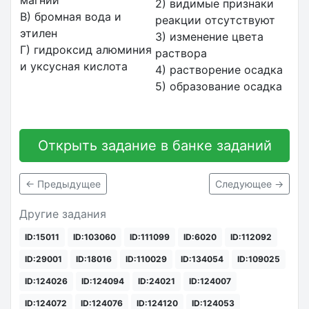
2) видимые признаки
В) бромная вода и
реакции отсутствуют
этилен
3) изменение цвета
Г) гидроксид алюминия
раствора
и уксусная кислота
4) растворение осадка
5) образование осадка
Открыть задание в банке заданий
← Предыдущее
Следующее →
Другие задания
ID:15011
ID:103060
ID:111099
ID:6020
ID:112092
ID:29001
ID:18016
ID:110029
ID:134054
ID:109025
ID:124026
ID:124094
ID:24021
ID:124007
ID:124072
ID:124076
ID:124120
ID:124053