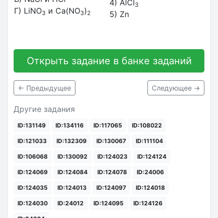
4) AlCl
3
Г) LiNO
и Ca(NO
)
3
3
2
5) Zn
Открыть задание в банке заданий
← Предыдущее
Следующее →
Другие задания
ID:131149
ID:134116
ID:117065
ID:108022
ID:121033
ID:132309
ID:130067
ID:111104
ID:106068
ID:130092
ID:124023
ID:124124
ID:124069
ID:124084
ID:124078
ID:24006
ID:124035
ID:124013
ID:124097
ID:124018
ID:124030
ID:24012
ID:124095
ID:124126