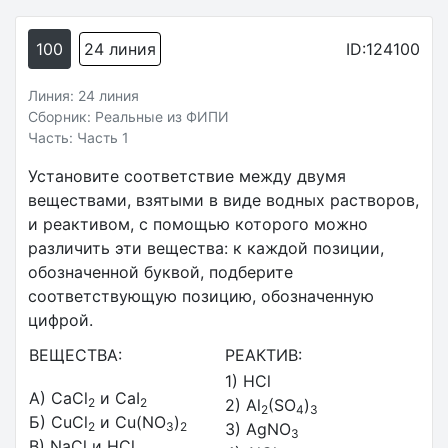
100
24 линия
ID:124100
Линия: 24 линия
Сборник: Реальные из ФИПИ
Часть: Часть 1
Установите соответствие между двумя
веществами, взятыми в виде водных растворов,
и реактивом, с помощью которого можно
различить эти вещества: к каждой позиции,
обозначенной буквой, подберите
соответствующую позицию, обозначенную
цифрой.
ВЕЩЕСТВА:
РЕАКТИВ:
1) HCl
А) CaCl
и CaI
2
2
2) Al
(SO
)
2
4
3
Б) CuCl
и Cu(NO
)
2
3
2
3) AgNO
3
В) NaCl и HCl