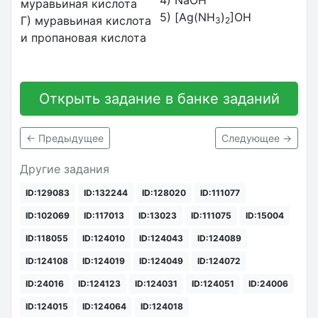
муравьиная кислота
5) [Ag(NH
)
]OH
Г) муравьиная кислота
3
2
и пропановая кислота
Открыть задание в банке заданий
← Предыдущее
Следующее →
Другие задания
ID:129083
ID:132244
ID:128020
ID:111077
ID:102069
ID:117013
ID:13023
ID:111075
ID:15004
ID:118055
ID:124010
ID:124043
ID:124089
ID:124108
ID:124019
ID:124049
ID:124072
ID:24016
ID:124123
ID:124031
ID:124051
ID:24006
ID:124015
ID:124064
ID:124018