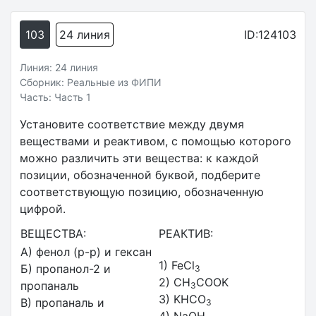
103
24 линия
ID:124103
Линия: 24 линия
Сборник: Реальные из ФИПИ
Часть: Часть 1
Установите соответствие между двумя
веществами и реактивом, с помощью которого
можно различить эти вещества: к каждой
позиции, обозначенной буквой, подберите
соответствующую позицию, обозначенную
цифрой.
ВЕЩЕСТВА:
РЕАКТИВ:
А) фенол (р-р) и гексан
1) FeCl
Б) пропанол-2 и
3
2) CH
COOK
пропаналь
3
3) KHCO
В) пропаналь и
3
4) NaOH