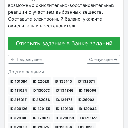
возможных окислительно-восстановительных
реакций с участием выбранных веществ.
Составьте электронный баланс, укажите
окислитель и восстановитель.
Открыть задание в банке заданий
← Предыдущее
Следующее →
Другие задания
ID:101084
ID:22026
ID:133143
ID:132374
ID:111024
ID:130073
ID:134346
ID:116066
ID:116017
ID:132038
ID:129175
ID:29002
ID:129126
ID:129155
ID:129139
ID:129034
ID:129140
ID:129072
ID:129069
ID:129023
ID:129091
ID:29025
ID:129136
ID:29029