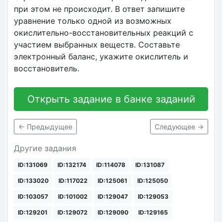
при этом не происходит. В ответ запишите
уравнение только одной из возможных
окислительно-восстановительных реакций с
участием выбранных веществ. Составьте
электронный баланс, укажите окислитель и
восстановитель.
Открыть задание в банке заданий
← Предыдущее
Следующее →
Другие задания
ID:131069
ID:132174
ID:114078
ID:131087
ID:133020
ID:117022
ID:125061
ID:125050
ID:103057
ID:101002
ID:129047
ID:129053
ID:129201
ID:129072
ID:129090
ID:129165