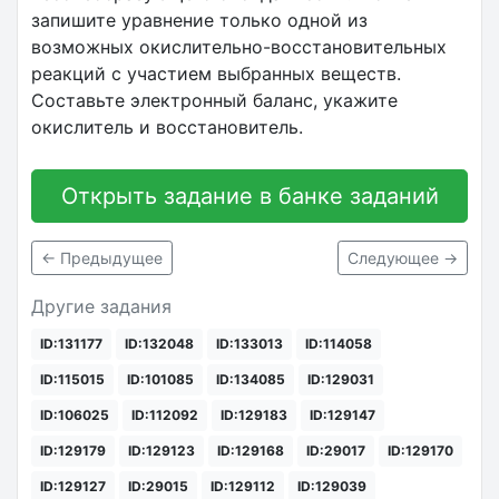
запишите уравнение только одной из
возможных окислительно-восстановительных
реакций с участием выбранных веществ.
Составьте электронный баланс, укажите
окислитель и восстановитель.
Открыть задание в банке заданий
← Предыдущее
Следующее →
Другие задания
ID:131177
ID:132048
ID:133013
ID:114058
ID:115015
ID:101085
ID:134085
ID:129031
ID:106025
ID:112092
ID:129183
ID:129147
ID:129179
ID:129123
ID:129168
ID:29017
ID:129170
ID:129127
ID:29015
ID:129112
ID:129039