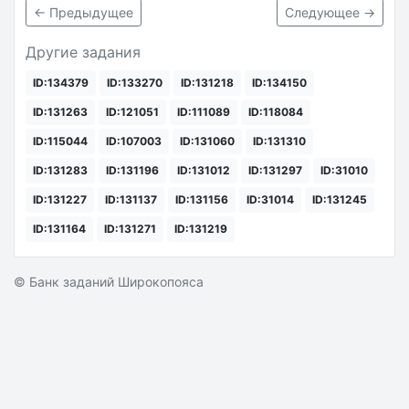
← Предыдущее
Следующее →
Другие задания
ID:134379
ID:133270
ID:131218
ID:134150
ID:131263
ID:121051
ID:111089
ID:118084
ID:115044
ID:107003
ID:131060
ID:131310
ID:131283
ID:131196
ID:131012
ID:131297
ID:31010
ID:131227
ID:131137
ID:131156
ID:31014
ID:131245
ID:131164
ID:131271
ID:131219
© Банк заданий Широкопояса