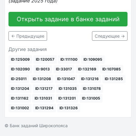
(задание 2025 года)
Открыть задание в банке заданий
← Предыдущее
Следующее →
Другие задания
ID:125009
ID:120057
ID:111100
ID:109095
ID:102090
ID:9013
ID:33017
ID:132169
ID:107085
ID:25011
ID:131208
ID:131047
ID:131216
ID:131285
ID:131204
ID:131217
ID:131035
ID:131078
ID:131162
ID:131031
ID:131201
ID:131005
ID:131002
ID:131294
ID:131326
© Банк заданий Широкопояса