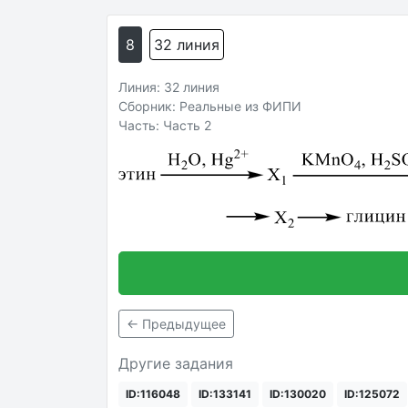
8
32 линия
Линия: 32 линия
Сборник: Реальные из ФИПИ
Часть: Часть 2
← Предыдущее
Другие задания
ID:116048
ID:133141
ID:130020
ID:125072