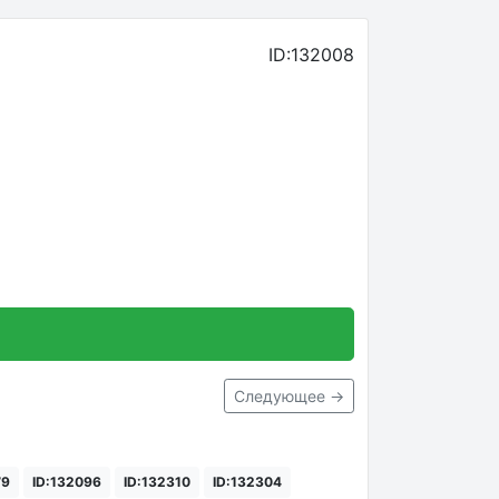
ID:132008
Следующее →
79
ID:132096
ID:132310
ID:132304