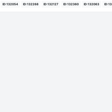
ID:132054
ID:132268
ID:132127
ID:132360
ID:132063
ID:1