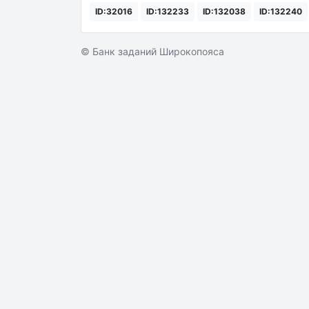
ID:32016
ID:132233
ID:132038
ID:132240
© Банк заданий Широкопояса