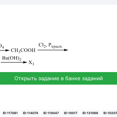
Открыть задание в банке заданий
ID:117081
ID:114074
ID:110047
ID:10017
ID:131066
ID:1020