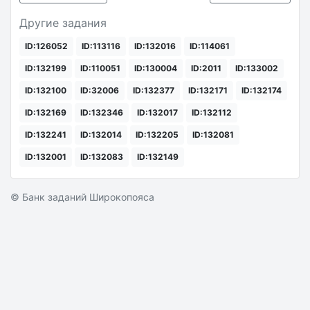
Другие задания
ID:126052
ID:113116
ID:132016
ID:114061
ID:132199
ID:110051
ID:130004
ID:2011
ID:133002
ID:132100
ID:32006
ID:132377
ID:132171
ID:132174
ID:132169
ID:132346
ID:132017
ID:132112
ID:132241
ID:132014
ID:132205
ID:132081
ID:132001
ID:132083
ID:132149
© Банк заданий Широкопояса