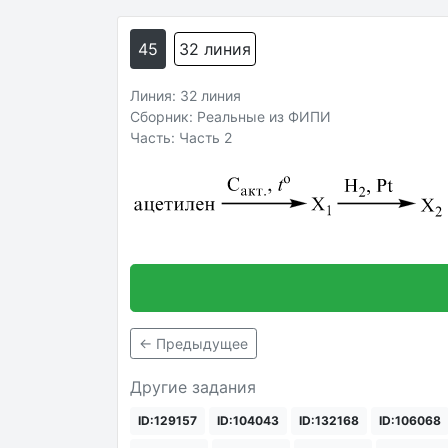
45
32 линия
Линия: 32 линия
Сборник: Реальные из ФИПИ
Часть: Часть 2
← Предыдущее
Другие задания
ID:129157
ID:104043
ID:132168
ID:106068