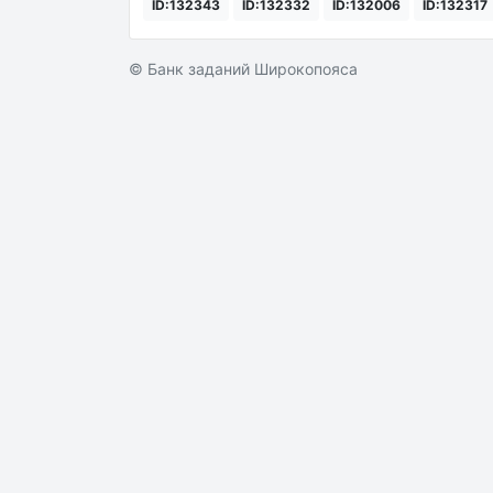
ID:132343
ID:132332
ID:132006
ID:132317
© Банк заданий Широкопояса