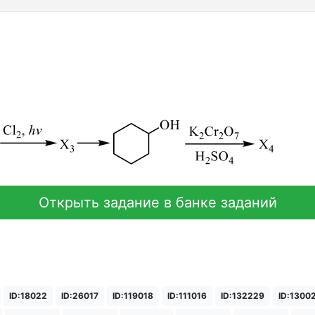
Открыть задание в банке заданий
ID:18022
ID:26017
ID:119018
ID:111016
ID:132229
ID:1300