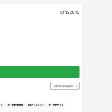
ID:132045
Следующее →
29
ID:132099
ID:132290
ID:132197