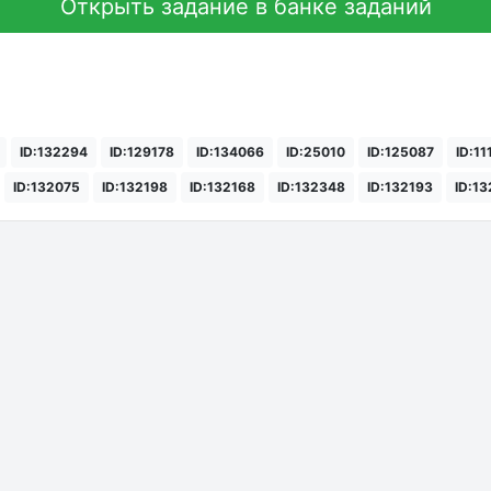
Открыть задание в банке заданий
ID:132294
ID:129178
ID:134066
ID:25010
ID:125087
ID:1
ID:132075
ID:132198
ID:132168
ID:132348
ID:132193
ID:1