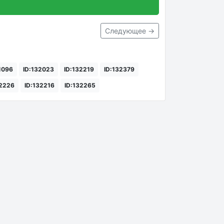
Следующее →
11096
ID:132023
ID:132219
ID:132379
32226
ID:132216
ID:132265