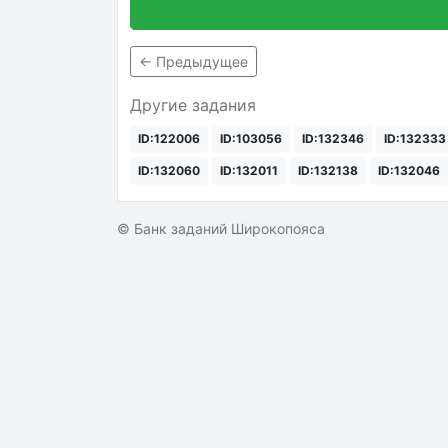
← Предыдущее
Другие задания
ID:122006
ID:103056
ID:132346
ID:132333
ID:132060
ID:132011
ID:132138
ID:132046
© Банк заданий Широкопояса