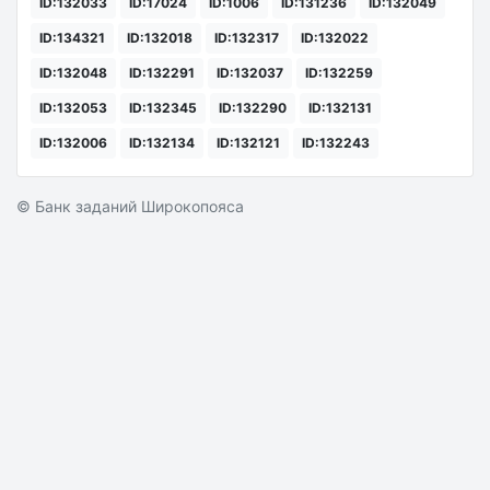
ID:132033
ID:17024
ID:1006
ID:131236
ID:132049
ID:134321
ID:132018
ID:132317
ID:132022
ID:132048
ID:132291
ID:132037
ID:132259
ID:132053
ID:132345
ID:132290
ID:132131
ID:132006
ID:132134
ID:132121
ID:132243
© Банк заданий Широкопояса