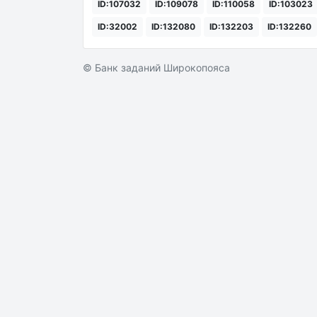
ID:107032
ID:109078
ID:110058
ID:103023
ID:32002
ID:132080
ID:132203
ID:132260
© Банк заданий Широкопояса