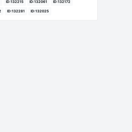
ID:132215
ID:132061
ID:132172
2
ID:132281
ID:132025