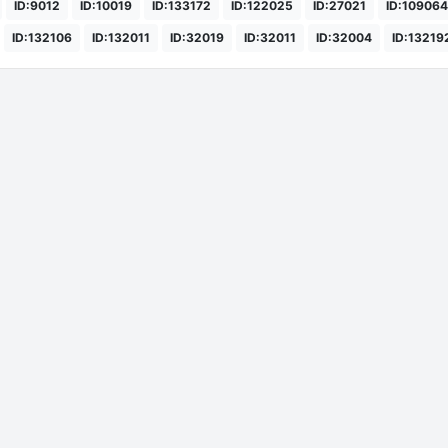
ID:9012
ID:10019
ID:133172
ID:122025
ID:27021
ID:109064
ID:132106
ID:132011
ID:32019
ID:32011
ID:32004
ID:13219