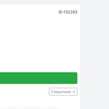
ID:132283
Следующее →