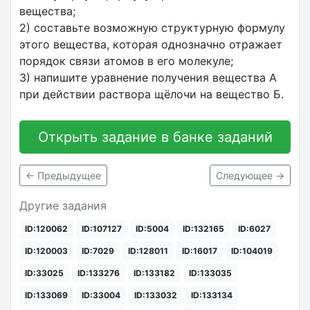
вещества;
2) составьте возможную структурную формулу
этого вещества, которая однозначно отражает
порядок связи атомов в его молекуле;
3) напишите уравнение получения вещества А
при действии раствора щёлочи на вещество Б.
Открыть задание в банке заданий
← Предыдущее
Следующее →
Другие задания
ID:120062
ID:107127
ID:5004
ID:132165
ID:6027
ID:120003
ID:7029
ID:128011
ID:16017
ID:104019
ID:33025
ID:133276
ID:133182
ID:133035
ID:133069
ID:33004
ID:133032
ID:133134