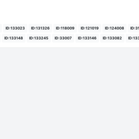
ID:133023
ID:131326
ID:118009
ID:121019
ID:124008
ID:3
ID:133148
ID:133245
ID:33007
ID:133146
ID:133082
ID:13