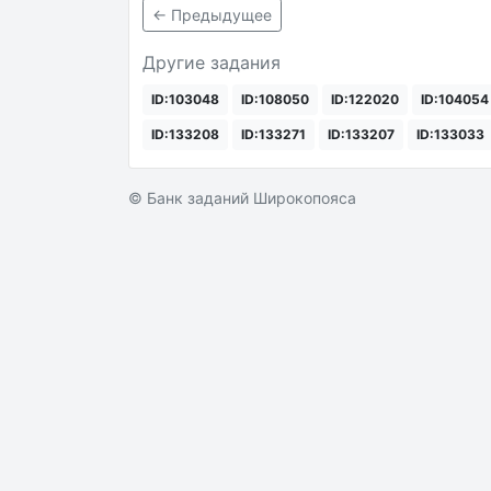
← Предыдущее
Другие задания
ID:103048
ID:108050
ID:122020
ID:104054
ID:133208
ID:133271
ID:133207
ID:133033
© Банк заданий Широкопояса