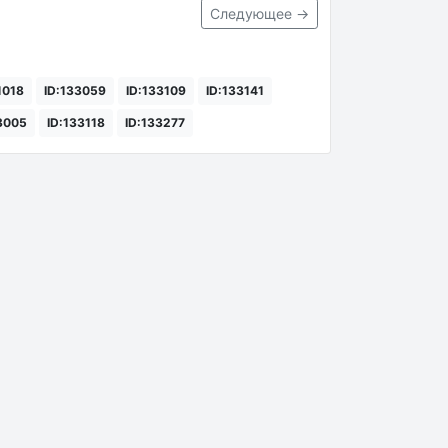
Следующее →
1018
ID:133059
ID:133109
ID:133141
3005
ID:133118
ID:133277