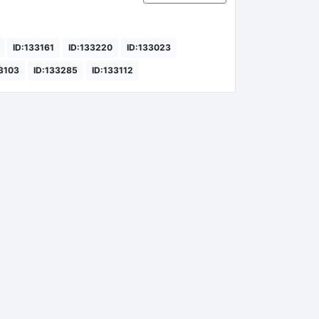
ID:133161
ID:133220
ID:133023
33103
ID:133285
ID:133112