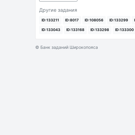
Другие задания
ID:133211
ID:8017
ID:108056
ID:133299
ID:133043
ID:133168
ID:133298
ID:133300
© Банк заданий Широкопояса