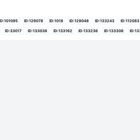
ID:101095
ID:129078
ID:1018
ID:129048
ID:133243
ID:112083
ID:33017
ID:133036
ID:133162
ID:133236
ID:133308
ID:1