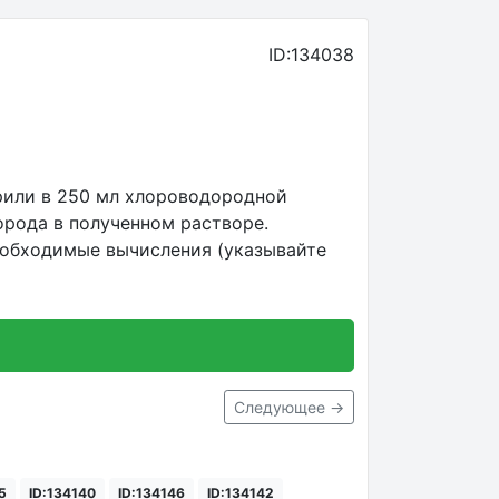
ID:134038
орили в 250 мл хлороводородной
орода в полученном растворе.
необходимые вычисления (указывайте
Следующее →
5
ID:134140
ID:134146
ID:134142