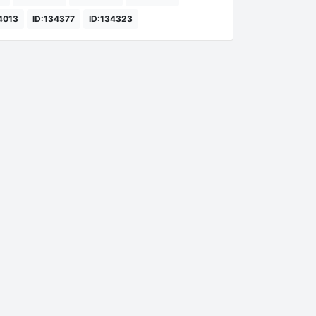
4013
ID:134377
ID:134323