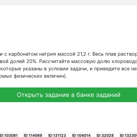
и с карбонатом натрия массой 21,2 г. Весь плав раств
совой долей 20%. Рассчитайте массовую долю хлоровод
 которые указаны в условии задачи, и приведите все 
омых физических величин).
Открыть задание в банке заданий
ID:103081
ID:114069
ID:131123
ID:104014
ID:32028
ID:13230