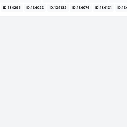
ID:134295
ID:134023
ID:134182
ID:134076
ID:134131
ID:13