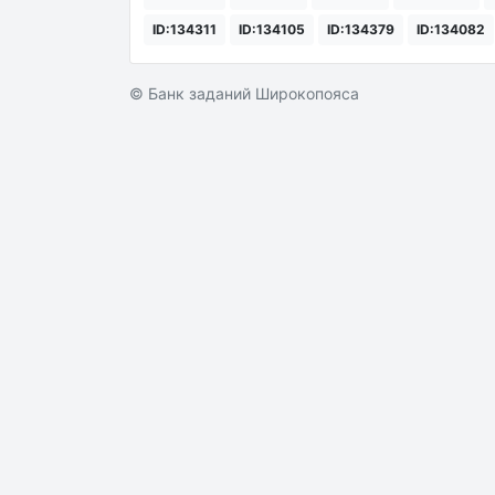
ID:134311
ID:134105
ID:134379
ID:134082
© Банк заданий Широкопояса