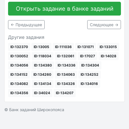
Открыть задание в банке заданий
← Предыдущее
Следующее →
Другие задания
ID:132370
ID:13005
ID:111036
ID:131071
ID:133015
ID:130052
ID:118034
ID:132061
ID:17027
ID:14028
ID:134056
ID:134380
ID:134336
ID:134304
ID:134152
ID:134260
ID:134063
ID:134252
ID:134082
ID:134134
ID:134326
ID:134016
ID:134356
ID:34024
ID:134207
© Банк заданий Широкопояса