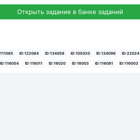
Открыть задание в банке заданий
:111085
ID:122064
ID:134058
ID:105020
ID:134096
ID:22024
ID:116054
ID:116011
ID:16020
ID:16003
ID:116081
ID:116003