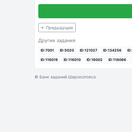
← Предыдущее
Другие задания
ID:7001
ID:5020
ID:121027
ID:134256
ID
ID:116019
ID:116010
ID:16002
ID:116066
© Банк заданий Широкопояса