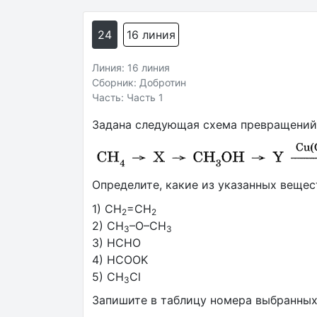
24
16 линия
Линия: 16 линия
Сборник: Добротин
Часть: Часть 1
Задана следующая схема превращений
Определите, какие из указанных вещес
1) CH
=CH
2
2
2) CH
–O–CH
3
3
3) HCHO
4) HCOOK
5) CH
Cl
3
Запишите в таблицу номера выбранны