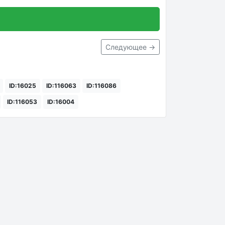
Следующее →
ID:16025
ID:116063
ID:116086
ID:116053
ID:16004