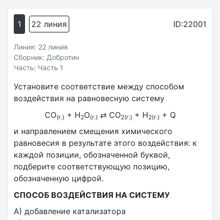
1
22 линия
ID:22001
Линия: 22 линия
Сборник: Добротин
Часть: Часть 1
Установите соответствие между способом
воздействия на равновесную систему
CO
+ H
O
⇄ CO
+ H
+ Q
(г.)
2
(г.)
2(г.)
2(г.)
и направлением смещения химического
равновесия в результате этого воздействия: к
каждой позиции, обозначенной буквой,
подберите соответствующую позицию,
обозначенную цифрой.
СПОСОБ ВОЗДЕЙСТВИЯ НА СИСТЕМУ
А) добавление катализатора