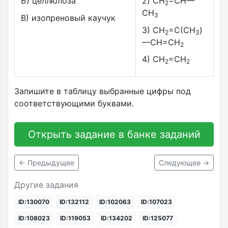
Б) целлюлоза
2) CH
=CH—
2
CH
3
В) изопреновый каучук
3) CH
=C(CH
)
2
3
—CH=CH
2
4) CH
=CH
2
2
Запишите в таблицу выбранные цифры под
соответствующими буквами.
Открыть задание в банке заданий
← Предыдущее
Следующее →
Другие задания
ID:130070
ID:132112
ID:102063
ID:107023
ID:108023
ID:119053
ID:134202
ID:125077