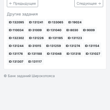
← Предыдущее
Следующее →
Другие задания
ID:132095
ID:131241
ID:133065
ID:19024
ID:110034
ID:31009
ID:131040
ID:8030
ID:9009
ID:132302
ID:131226
ID:131185
ID:131123
ID:131244
ID:31015
ID:131259
ID:131274
ID:131154
ID:131176
ID:131188
ID:131048
ID:131318
ID:131027
ID:131307
ID:131117
© Банк заданий Широкопояса