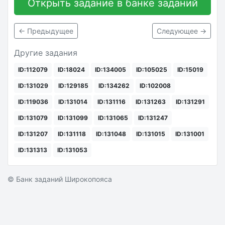
Открыть задание в банке заданий
← Предыдущее
Следующее →
Другие задания
ID:112079
ID:18024
ID:134005
ID:105025
ID:15019
ID:131029
ID:129185
ID:134262
ID:102008
ID:119036
ID:131014
ID:131116
ID:131263
ID:131291
ID:131079
ID:131099
ID:131065
ID:131247
ID:131207
ID:131118
ID:131048
ID:131015
ID:131001
ID:131313
ID:131053
© Банк заданий Широкопояса