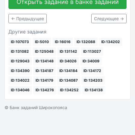
Открыть задание в банке заданий
← Предыдущее
Следующее →
Другие задания
ID:107073
ID:5010
ID:16016
ID:132088
ID:134202
ID:131082
ID:125048
ID:131142
ID:113027
ID:129043
ID:134148
ID:34026
ID:34009
ID:134390
ID:134187
ID:134184
ID:134172
ID:134022
ID:134179
ID:134087
ID:134203
ID:134046
ID:134276
ID:134252
ID:134138
© Банк заданий Широкопояса