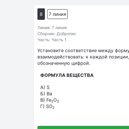
8
7 линия
Линия: 7 линия
Сборник: Добротин
Часть: Часть 1
Установите соответствие между форму
взаимодействовать: к каждой позиции
обозначенную цифрой.
ФОРМУЛА ВЕЩЕСТВА
A) S
Б) Ba
В) Fe
O
2
3
Г) SO
2