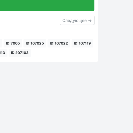
Следующее →
ID:7005
ID:107025
ID:107022
ID:107119
113
ID:107103