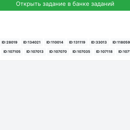
Открыть задание в банке заданий
ID:28019
ID:134021
ID:110014
ID:131119
ID:33013
ID:118059
ID:107105
ID:107013
ID:107070
ID:107035
ID:107118
ID:107