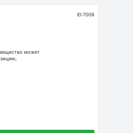
ID:7008
 вещество может
озицию,