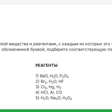
лой вещества и реагентами, с каждым из которых это
, обозначенной буквой, подберите соответствующую п
РЕАГЕНТЫ
1) BaO, H
O, P
O
2
2
5
2) Br
, H
O, HF
2
2
3) Cl
, Hg, H
2
2
4) HCl, Al, CO
5) H
O, Na
O, H
O
2
2
2
2