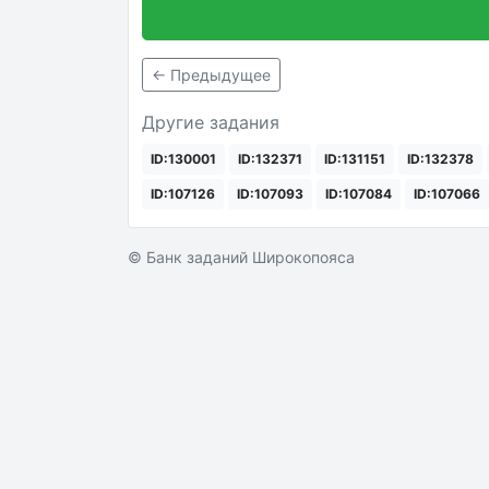
← Предыдущее
Другие задания
ID:130001
ID:132371
ID:131151
ID:132378
ID:107126
ID:107093
ID:107084
ID:107066
© Банк заданий Широкопояса